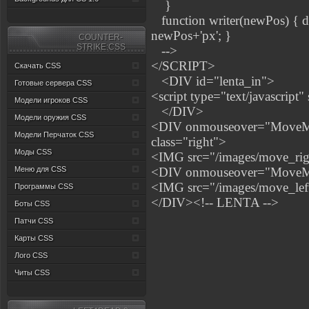
}
function writer(newPos) { do
newPos+'px'; }
СOUNTER-
STRIKE:CSS
-->
</SCRIPT>
Скачать CSS
<DIV id="lenta_in">
Готовые сервера CSS
<script type="text/javascript"
Модели игроков CSS
</DIV>
Модели оружия CSS
<DIV onmouseover="MoveMeP
Модели Перчаток CSS
class="right">
Моды CSS
<IMG src="/images/move_rig
Меню для CSS
<DIV onmouseover="MoveMePl
<IMG src="/images/move_lef
Программы CSS
</DIV><!-- LENTA -->
Боты CSS
Патчи CSS
Карты CSS
Лого CSS
Читы CSS