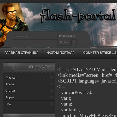
Регистрация
?
ГЛАВНАЯ СТРАНИЦА
ФОРУМ ПОРТАЛА
COUNTER STRIKE 1.6
МЕНЮ САЙТА
<!-- LENTA--><DIV id="len
<link media="screen" href="/i
Главная
<SCRIPT language="javascri
Файлы
<!--
Статьи
var carPos = 30;
var t;
Форум
var a;
FAQ
var kuda;
function MoveMePlease(kud