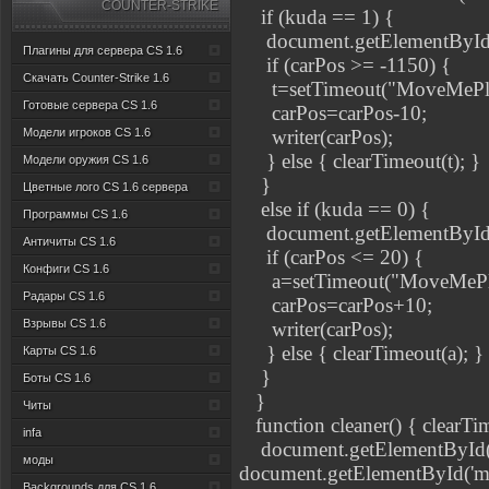
COUNTER-STRIKE
if (kuda == 1) {
document.getElementById('mr
Плагины для сервера CS 1.6
if (carPos >= -1150) {
Скачать Counter-Strike 1.6
t=setTimeout("MoveMePlea
Готовые сервера CS 1.6
carPos=carPos-10;
Модели игроков CS 1.6
writer(carPos);
} else { clearTimeout(t); }
Модели оружия CS 1.6
}
Цветные лого CS 1.6 сервера
else if (kuda == 0) {
Программы CS 1.6
document.getElementById('ml
Античиты CS 1.6
if (carPos <= 20) {
Конфиги CS 1.6
a=setTimeout("MoveMePlea
Радары CS 1.6
carPos=carPos+10;
Взрывы CS 1.6
writer(carPos);
} else { clearTimeout(a); }
Карты CS 1.6
}
Боты CS 1.6
}
Читы
function cleaner() { clearTi
infa
document.getElementById('mr
моды
document.getElementById('ml'
Backgrounds для CS 1.6